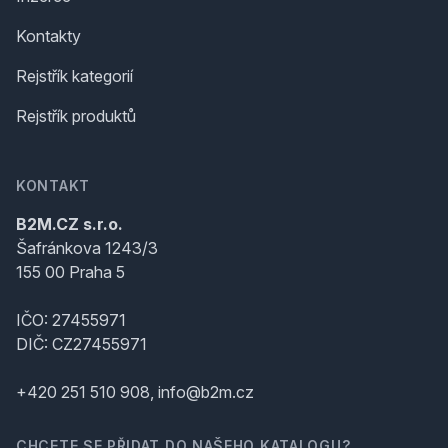
Kontakty
Rejstřík kategorií
Rejstřík produktů
KONTAKT
B2M.CZ s.r.o.
Šafránkova 1243/3
155 00 Praha 5
IČO: 27455971
DIČ: CZ27455971
+420 251 510 908, info@b2m.cz
CHCETE SE PŘIDAT DO NAŠEHO KATALOGU?