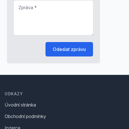
Zpráva
*
Odeslat zprávu
Footer
ODKAZY
Úvodní stránka
Obchodní podmínky
Inzerce