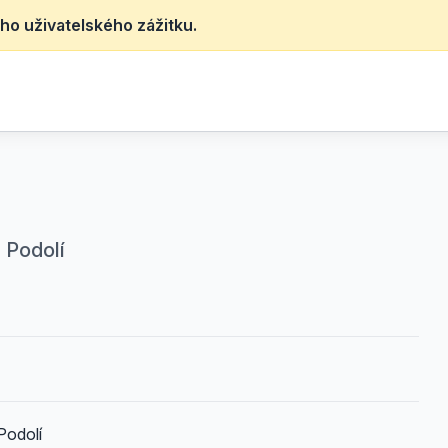
ho uživatelského zážitku.
, Podolí
Podolí