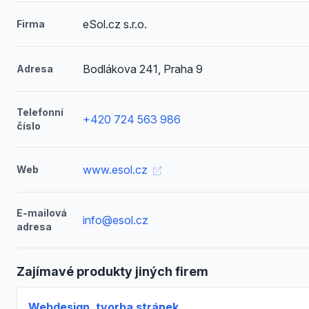
eSol.cz s.r.o.
Firma
Bodlákova 241, Praha 9
Adresa
Telefonní
+420 724 563 986
číslo
www.esol.cz
Web
E-mailová
info@esol.cz
adresa
Zajímavé produkty jiných firem
Webdesign, tvorba stránek