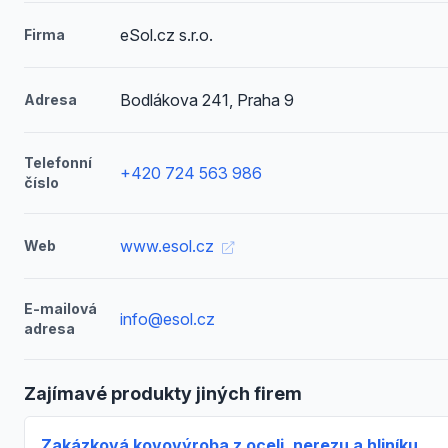
eSol.cz s.r.o.
Firma
Bodlákova 241, Praha 9
Adresa
Telefonní
+420 724 563 986
číslo
www.esol.cz
Web
E-mailová
info@esol.cz
adresa
Zajímavé produkty jiných firem
Zakázková kovovýroba z oceli, nerezu a hliníku