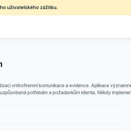
ho uživatelského zážitku.
m
izaci vnitrofiremní komunikace a evidence. Aplikace významně
ní, uzpůsobená potřebám a požadavkům klienta. Někdy implemen