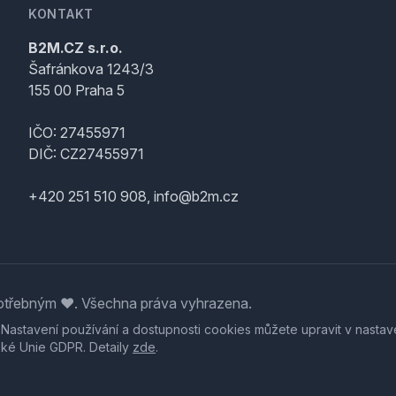
KONTAKT
B2M.CZ s.r.o.
Šafránkova 1243/3
155 00 Praha 5
IČO: 27455971
DIČ: CZ27455971
+420 251 510 908, info@b2m.cz
třebným ♥️. Všechna práva vyhrazena.
. Nastavení používání a dostupnosti cookies můžete upravit v nastav
ské Unie GDPR. Detaily
zde
.