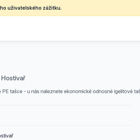
ho uživatelského zážitku.
 Hostivař
 PE tašce - u nás naleznete ekonomické odnosné igelitové taš
stivař