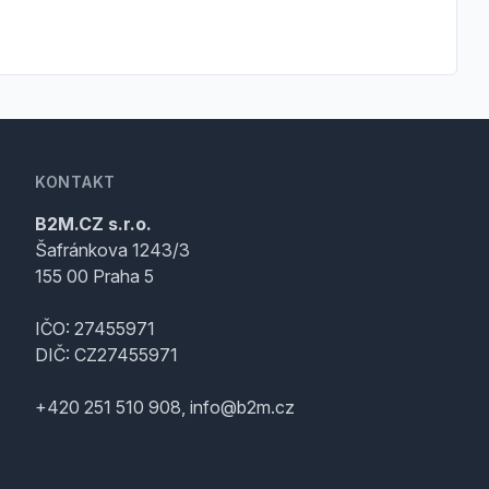
KONTAKT
B2M.CZ s.r.o.
Šafránkova 1243/3
155 00 Praha 5
IČO: 27455971
DIČ: CZ27455971
+420 251 510 908, info@b2m.cz