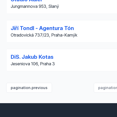
Jungmannova 953, Slaný
Jiří Tondl - Agentura Tón
Otradovická 737/23, Praha-Kamýk
DiS. Jakub Kotas
Jeseniova 106, Praha 3
pagination.previous
paginatio
Footer