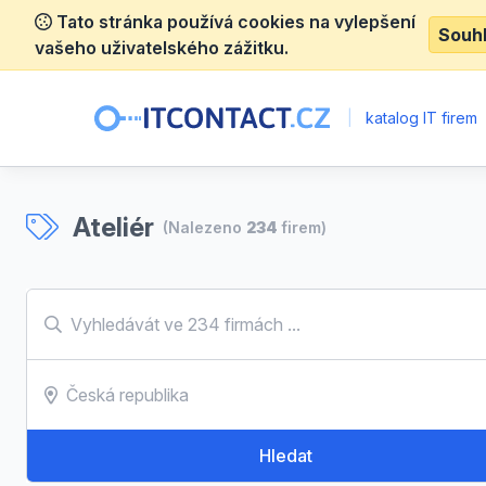
Tato stránka používá cookies na vylepšení
Souh
vašeho uživatelského zážitku.
|
katalog IT firem
Ateliér
(Nalezeno
234
firem)
Hledat